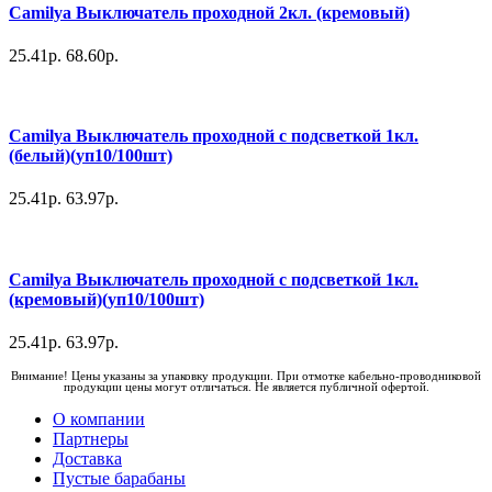
Camilya Выключатель проходной 2кл. (кремовый)
25.41р.
68.60р.
Camilya Выключатель проходной с подсветкой 1кл.
(белый)(уп10/100шт)
25.41р.
63.97р.
Camilya Выключатель проходной с подсветкой 1кл.
(кремовый)(уп10/100шт)
25.41р.
63.97р.
Внимание! Цены указаны за упаковку продукции. При отмотке кабельно-проводниковой
продукции цены могут отличаться. Не является публичной офертой.
О компании
Партнеры
Доставка
Пустые барабаны