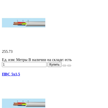
255.73
Ед. изм: Метры
В наличии на складе:
есть
Купить
ПВС 5х1,5