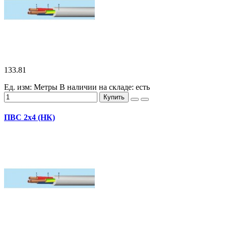
133.81
Ед. изм: Метры
В наличии на складе:
есть
Купить
ПВС 2х4 (НК)