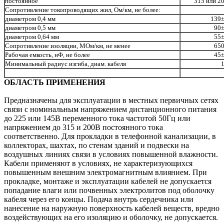
постоянное
315 или 2
Сопротивление токопроводящих жил, Ом/км, не более:
диаметром 0,4 мм
139
диаметром 0,5 мм
90
диаметром 0,64 мм
55
Сопротивление изоляции, МОм/км, не менее
65
Рабочая емкость, нФ, не более
45
Минимальный радиус изгиба, диам. кабеля
ОБЛАСТЬ ПРИМЕНЕНИЯ
Предназначены для эксплуатации в местных первичных сетях
связи с номинальным напряжением дистанционного питания
до 225 или 145В переменного тока частотой 50Гц или
напряжением до 315 и 200В постоянного тока
соответственно. Для прокладки в телефонной канализации, в
коллекторах, шахтах, по стенам зданий и подвески на
воздушных линиях связи в условиях повышенной влажности.
Кабели применяют в условиях, не характеризующихся
повышенным внешним электромагнитным влиянием. При
прокладке, монтаже и эксплуатации кабелей не допускается
попадание влаги или почвенных электролитов под оболочку
кабеля через его концы. Подача внутрь сердечника или
нанесение на наружную поверхность кабелей веществ, вредно
воздействующих на его изоляцию и оболочку, не допускается.