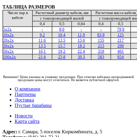
ТАБЛИЦА РАЗМЕРОВ
Число пар в
Расчетный диаметр кабеля, мм
Расчетная масса кабеля,
кабеле
с токопроводящей жилой
с токопроводящей жи
0,4
0,5
0,64
0,4
0,5
5х2х
-
8,6
-
-
79,9
10х2х
9,2
10,4
11,9
93,9
125
20х2х
11,6
13,5
15,6
155
217
30х2х
13,5
15,7
18,2
215
299
50х2х
16,1
19,2
22,4
318
461
100х2х
21,6
25,8
30,3
583
854
Внимание! Цены указаны за упаковку продукции. При отмотке кабельно-проводниковой
продукции цены могут отличаться. Не является публичной офертой.
О компании
Партнеры
Доставка
Пустые барабаны
Новости
Карта сайта
Адрес:
г. Самара, 5 поселок Киркомбината, д. 5