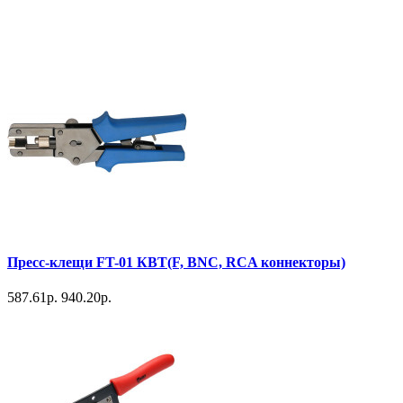
Пресс-клещи FT-01 КВТ(F, BNC, RCA коннекторы)
587.61р.
940.20р.