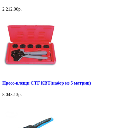
2 212.00р.
Пресс-клещи СТF КВТ(набор из 5 матриц)
8 043.13р.