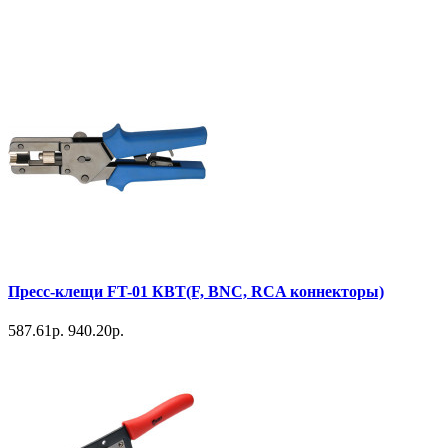
Пресс-клещи FT-01 КВТ(F, BNC, RCA коннекторы)
587.61р.
940.20р.