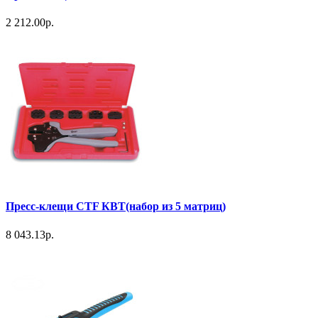
2 212.00р.
Пресс-клещи СТF КВТ(набор из 5 матриц)
8 043.13р.