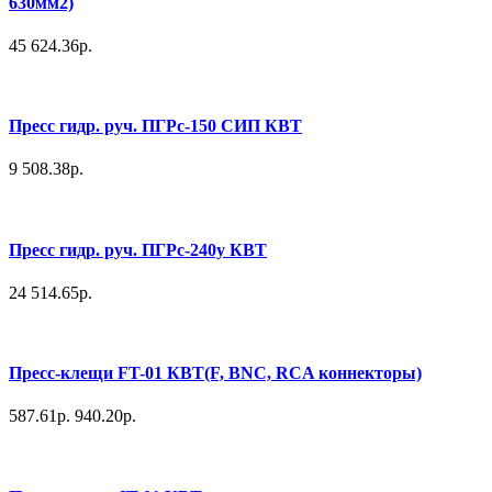
630мм2)
45 624.36р.
Пресс гидр. руч. ПГРс-150 СИП КВТ
9 508.38р.
Пресс гидр. руч. ПГРс-240у КВТ
24 514.65р.
Пресс-клещи FT-01 КВТ(F, BNC, RCA коннекторы)
587.61р.
940.20р.