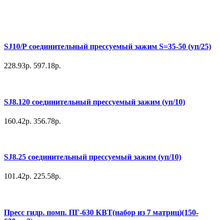
SJ10/Р соединительный прессуемый зажим S=35-50 (уп/25)
228.93р.
597.18р.
SJ8.120 соединительный прессуемый зажим (уп/10)
160.42р.
356.78р.
SJ8.25 соединительный прессуемый зажим (уп/10)
101.42р.
225.58р.
Пресс гидр. помп. ПГ-630 КВТ(набор из 7 матриц)(150-