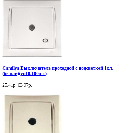
Camilya Выключатель проходной с подсветкой 1кл.
(белый)(уп10/100шт)
25.41р.
63.97р.