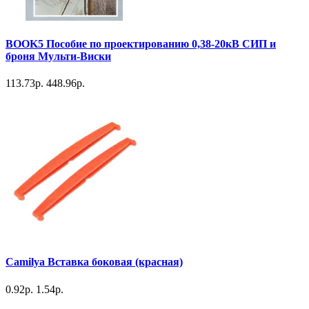
BOOK5 Пособие по проектированию 0,38-20кВ СИП и
броня Мульти-Виски
113.73р.
448.96р.
Camilya Вставка боковая (красная)
0.92р.
1.54р.