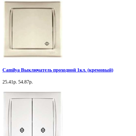
Camilya Выключатель проходной 1кл. (кремовый)
25.41р.
54.87р.