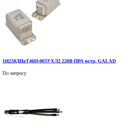
1И250ДНаТ46Н-003УХЛ2 220В ПРА встр. GALAD
По запросу