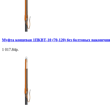
Муфта концевая 1ПКВТ-10 (70-120) без болтовых наконечн
1 017.84р.