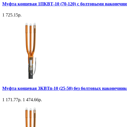
Муфта концевая 1ПКВТ-10 (70-120) с болтовыми наконечн
1 725.15р.
Муфта концевая 3КВТп-10 (25-50) без болтовых наконечни
1 171.77р.
1 474.66р.