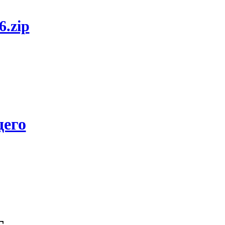
6.zip
его