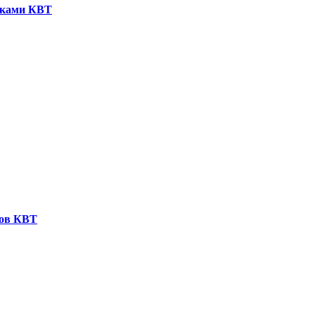
иками КВТ
ков КВТ