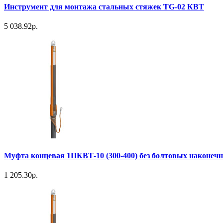
Инструмент для монтажа стальных стяжек TG-02 КВТ
5 038.92р.
Муфта концевая 1ПКВТ-10 (300-400) без болтовых наконеч
1 205.30р.