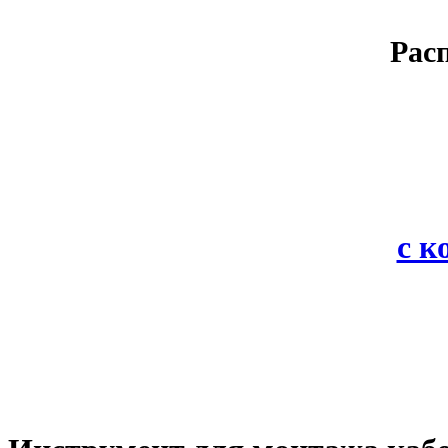
Рас
с 