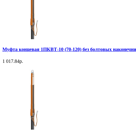
Муфта концевая 1ПКВТ-10 (70-120) без болтовых наконечн
1 017.84р.