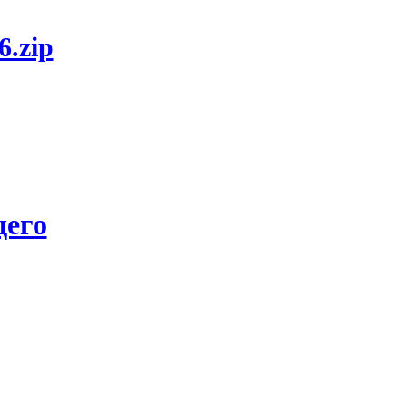
6.zip
его