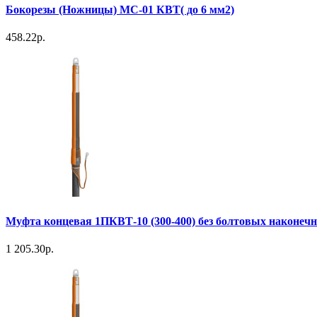
Бокорезы (Ножницы) МС-01 КВТ( до 6 мм2)
458.22р.
Муфта концевая 1ПКВТ-10 (300-400) без болтовых наконеч
1 205.30р.