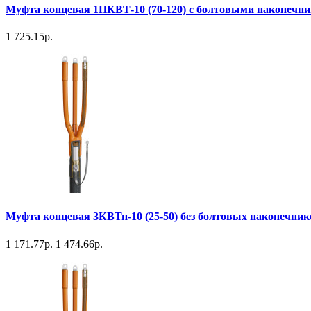
Муфта концевая 1ПКВТ-10 (70-120) с болтовыми наконечн
1 725.15р.
Муфта концевая 3КВТп-10 (25-50) без болтовых наконечни
1 171.77р.
1 474.66р.