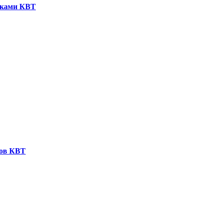
иками КВТ
ков КВТ