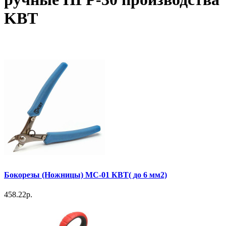
KBT
Бокорезы (Ножницы) МС-01 КВТ( до 6 мм2)
458.22р.