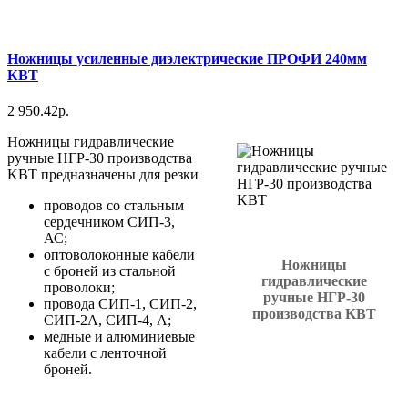
Ножницы усиленные диэлектрические ПРОФИ 240мм
КВТ
2 950.42р.
Ножницы гидравлические
ручные НГР-30 производства
KBT предназначены для резки
проводов со стальным
сердечником СИП-3,
АС;
оптоволоконные кабели
Ножницы
с броней из стальной
гидравлические
проволоки;
ручные НГР-30
провода СИП-1, СИП-2,
производства KBT
СИП-2А, СИП-4, А;
медные и алюминиевые
кабели с ленточной
броней.