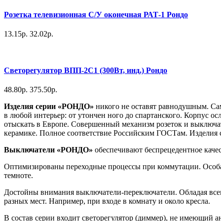
Розетка телевизионная С/У оконечная РАТ-1 Рондо
13.15р.
32.02р.
Светорегулятор ВПП-2С1 (300Вт, инд.) Рондо
48.80р.
375.50р.
Изделия серии «РОНДО»
никого не оставят равнодушным. Са
в любой интерьер: от утончен ного до спартанского. Корпус о
отыскать в Европе. Совершенный механизм розеток и выключат
керамике. Полное соответствие Российским ГОСТам. Изделия
Выключатели «РОНДО»
обеспечивают беспрецедентное качес
Оптимизированы переходные процессы при коммутации. Особая
темноте.
Достойны внимания выключатели-переключатели. Обладая все
разных мест. Например, при входе в комнату и около кресла.
В состав серии входит светорегулятор (диммер), не имеющий а