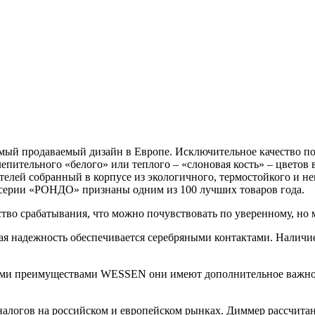
мый продаваемый дизайн в Европе. Исключительное качество п
слепительного «белого» или теплого – «слоновая кость» – цвето
елей собранный в корпусе из экологичного, термостойкого и н
 серии «РОНДО» признаны одним из 100 лучших товаров года.
тво срабатывания, что можно почувствовать по уверенному, но 
 надежность обеспечивается серебряными контактами. Наличие
ми преимуществами WESSEN они имеют дополнительное важное с
налогов на российском и европейском рынках. Диммер рассчитан