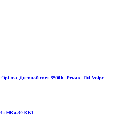
tima. Дневной свет 6500К. Рукав. ТМ Volpe.
ФИ» НКи-30 КВТ