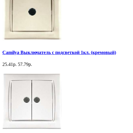
Camilya Выключатель с подсветкой 1кл. (кремовый)
25.41р.
57.79р.