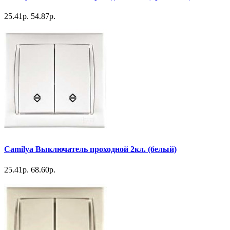
25.41р.
54.87р.
Camilya Выключатель проходной 2кл. (белый)
25.41р.
68.60р.