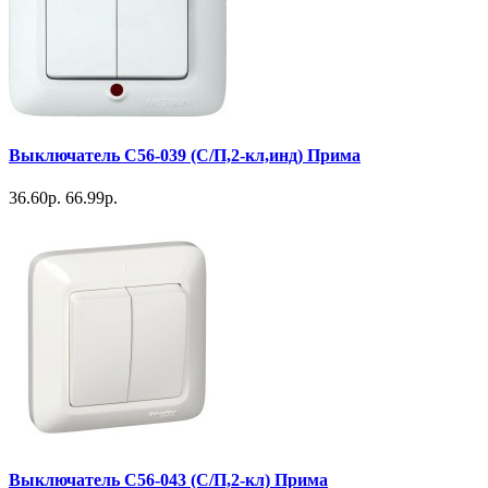
Выключатель С56-039 (С/П,2-кл,инд) Прима
36.60р.
66.99р.
Выключатель С56-043 (С/П,2-кл) Прима