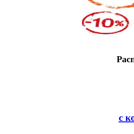
Рас
с 