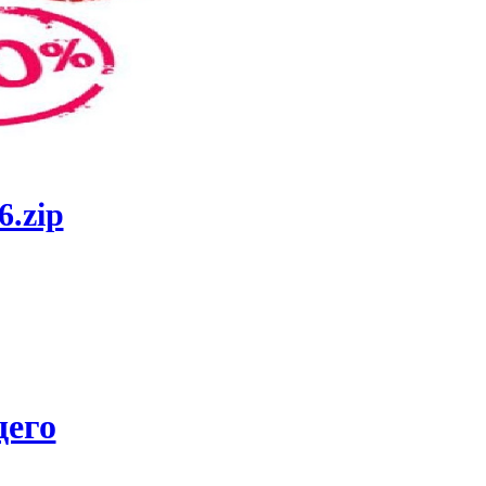
6.zip
его