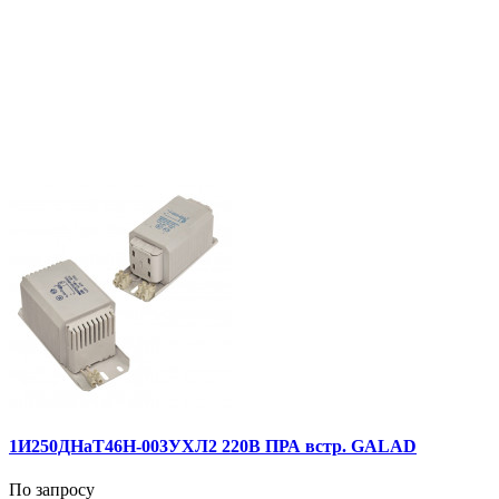
1И250ДНаТ46Н-003УХЛ2 220В ПРА встр. GALAD
По запросу