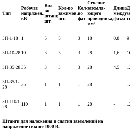
Сечение
Кол-
Рабочее
Кол-во
Кол-
заземля-
Длина
Д
во
Тип
напряжен.,
зажимов,
во
ющего
между
з
штанг,
кВ
шт.
фаз
проводника,
фаз,м
с
шт.
мм²
ЗП-1-18
1
5
5
3
18
0,8
9
ЗП-10-28
10
3
3
3
28
1,6
1
ЗП-35-28
35
3
3
3
28
4,5
1
ЗП-35/1-
35
1
1
1
28
-
1
28
ЗП-110/1-
110
1
1
1
28
-
1
28
Штанги для наложения и снятия заземлений на
напряжение свыше 1000 В.