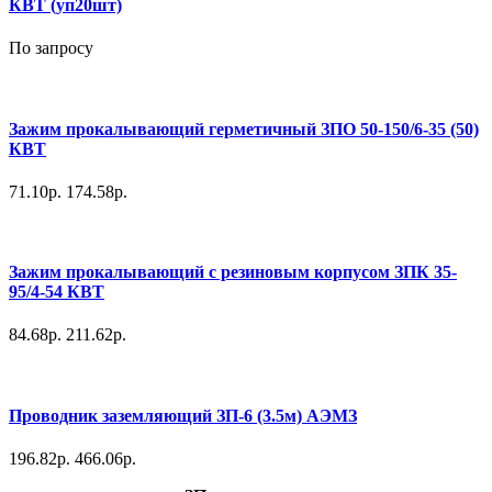
КВТ (уп20шт)
По запросу
Зажим прокалывающий герметичный ЗПО 50-150/6-35 (50)
КВТ
71.10р.
174.58р.
Зажим прокалывающий с резиновым корпусом ЗПК 35-
95/4-54 КВТ
84.68р.
211.62р.
Проводник заземляющий ЗП-6 (3.5м) АЭМЗ
196.82р.
466.06р.