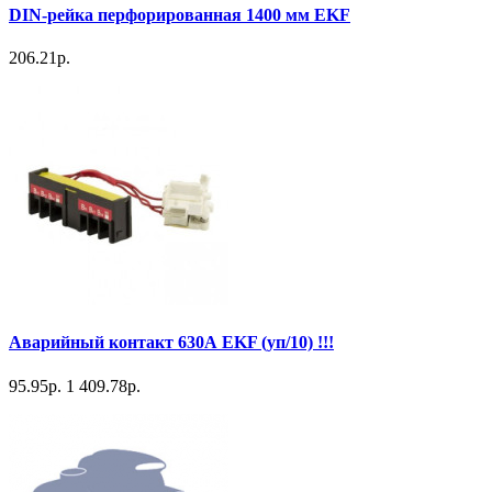
DIN-рейка перфорированная 1400 мм EKF
206.21р.
Аварийный контакт 630А EKF (уп/10) !!!
95.95р.
1 409.78р.