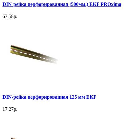
DIN-рейка перфорированная (500мм.) EKF PROxima
67.58р.
DIN-рейка перфорированная 125 мм EKF
17.27р.