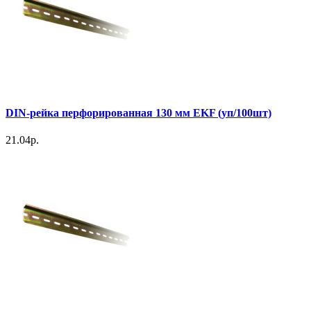
DIN-рейка перфорированная 130 мм EKF (уп/100шт)
21.04р.