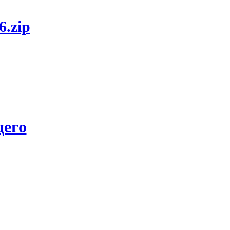
6.zip
его