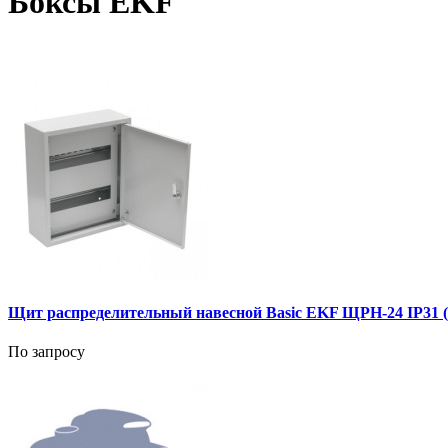
Боксы EKF
Щит распределительный навесной Basic EKF ЩРН-24 IP31 (
По запросу