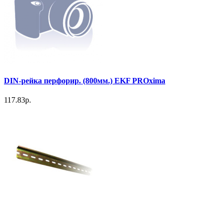
DIN-рейка перфорир. (800мм.) EKF PROxima
117.83р.