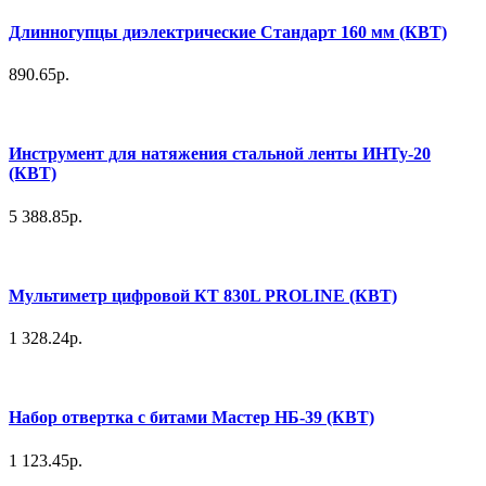
Длинногупцы диэлектрические Стандарт 160 мм (КВТ)
890.65р.
Инструмент для натяжения стальной ленты ИНТу-20
(КВТ)
5 388.85р.
Мультиметр цифровой КТ 830L PROLINE (КВТ)
1 328.24р.
Набор отвертка с битами Мастер НБ-39 (КВТ)
1 123.45р.