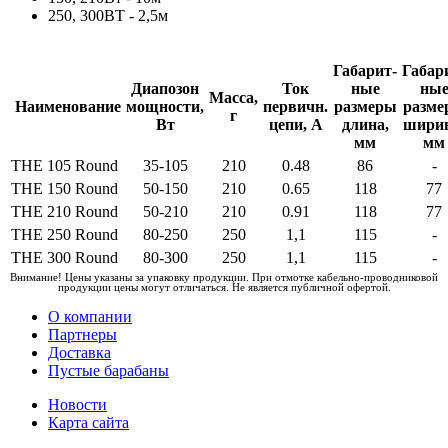
250, 300ВТ - 2,5м
Габарит-
Габар
Диапозон
Ток
ные
ны
Масса,
Наименование
мощности,
первичн.
размеры
разме
г
Вт
цепи, А
длина,
ширин
мм
мм
THE 105 Round
35-105
210
0.48
86
-
THE 150 Round
50-150
210
0.65
118
77
THE 210 Round
50-210
210
0.91
118
77
THE 250 Round
80-250
250
1,1
115
-
THE 300 Round
80-300
250
1,1
115
-
Внимание! Цены указаны за упаковку продукции. При отмотке кабельно-проводниковой
продукции цены могут отличаться. Не является публичной офертой.
О компании
Партнеры
Доставка
Пустые барабаны
Новости
Карта сайта