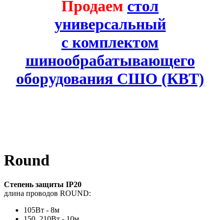
Продаем
стол
универсальный
с комплектом
шинообрабатывающего
оборудования СШО (КВТ)
Round
Cтепень защиты IP20
длина проводов ROUND:
105Вт - 8м
150, 210Вт - 10м