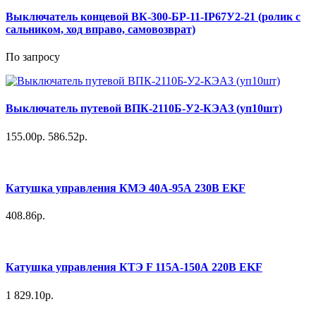
Выключатель концевой ВК-300-БР-11-IP67У2-21 (ролик с
сальником, ход вправо, самовозврат)
По запросу
Выключатель путевой ВПК-2110Б-У2-КЭАЗ (уп10шт)
155.00р.
586.52р.
Катушка управления КМЭ 40А-95А 230В EKF
408.86р.
Катушка управления КТЭ F 115А-150А 220В EKF
1 829.10р.