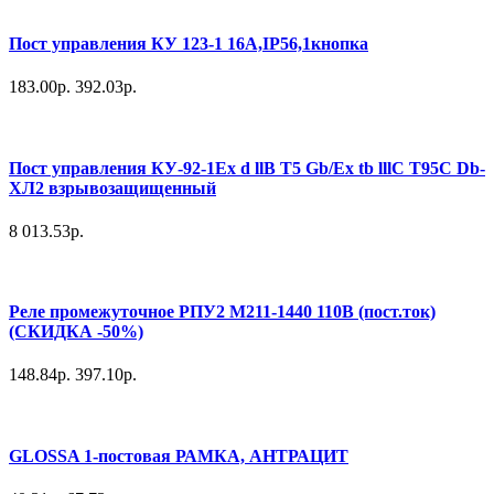
Пост управления КУ 123-1 16А,IP56,1кнопка
183.00р.
392.03р.
Пост управления КУ-92-1Ex d llB T5 Gb/Ex tb lllC T95C Db-
ХЛ2 взрывозащищенный
8 013.53р.
Реле промежуточное РПУ2 М211-1440 110В (пост.ток)
(СКИДКА -50%)
148.84р.
397.10р.
GLOSSA 1-постовая РАМКА, АНТРАЦИТ