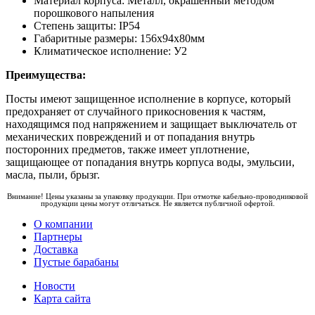
Материал корпуса: Металл, окрашенный методом
порошкового напыления
Степень защиты: IP54
Габаритные размеры: 156х94х80мм
Климатическое исполнение: У2
Преимущества:
Посты имеют защищенное исполнение в корпусе, который
предохраняет от случайного прикосновения к частям,
находящимся под напряжением и защищает выключатель от
механических повреждений и от попадания внутрь
посторонних предметов, также имеет уплотнение,
защищающее от попадания внутрь корпуса воды, эмульсии,
масла, пыли, брызг.
Внимание! Цены указаны за упаковку продукции. При отмотке кабельно-проводниковой
продукции цены могут отличаться. Не является публичной офертой.
О компании
Партнеры
Доставка
Пустые барабаны
Новости
Карта сайта