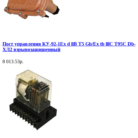
Пост управления КУ-92-1Ex d llB T5 Gb/Ex tb lllC T95C Db-
ХЛ2 взрывозащищенный
8 013.53р.