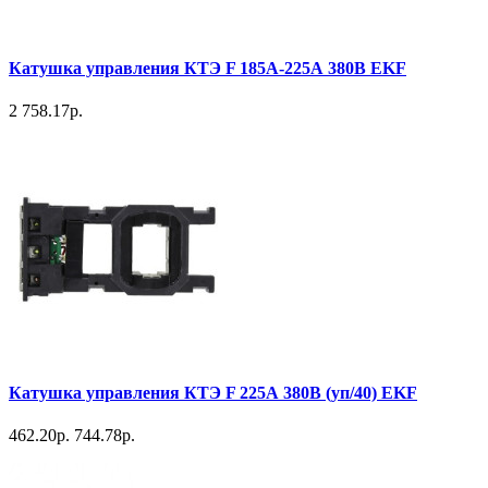
Катушка управления КТЭ F 185А-225А 380В EKF
2 758.17р.
Катушка управления КТЭ F 225А 380В (уп/40) EKF
462.20р.
744.78р.