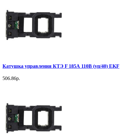
Катушка управления КТЭ F 185А 110В (уп/40) EKF
506.86р.