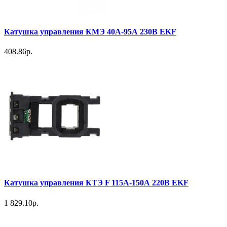
Катушка управления КМЭ 40А-95А 230В EKF
408.86р.
Катушка управления КТЭ F 115А-150А 220В EKF
1 829.10р.