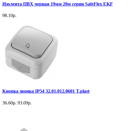
Изолента ПВХ черная 19мм 20м серии SafeFlex EKF
98.10р.
Кнопка звонка IP54 32.01.012.0601 T.plast
36.60р.
93.09р.