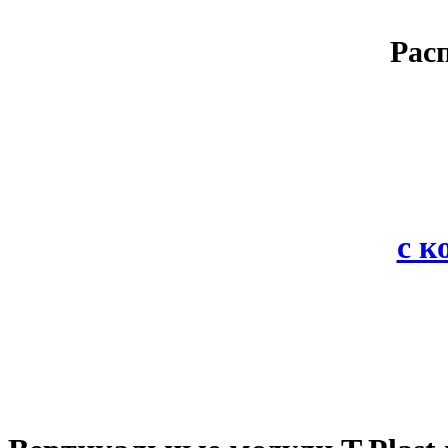
Рас
с 