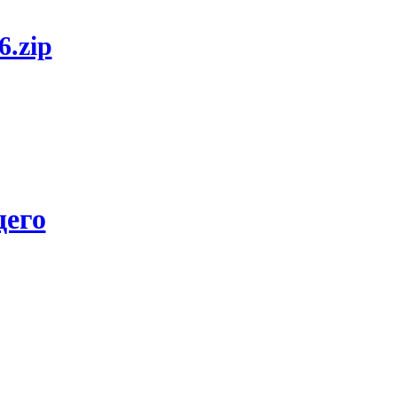
6.zip
его