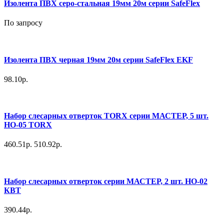
Изолента ПВХ серо-стальная 19мм 20м серии SafeFlex
По запросу
Изолента ПВХ черная 19мм 20м серии SafeFlex EKF
98.10р.
Набор слесарных отверток TORX серии МАСТЕР, 5 шт.
НО-05 TORX
460.51р.
510.92р.
Набор слесарных отверток серии МАСТЕР, 2 шт. НО-02
КВТ
390.44р.