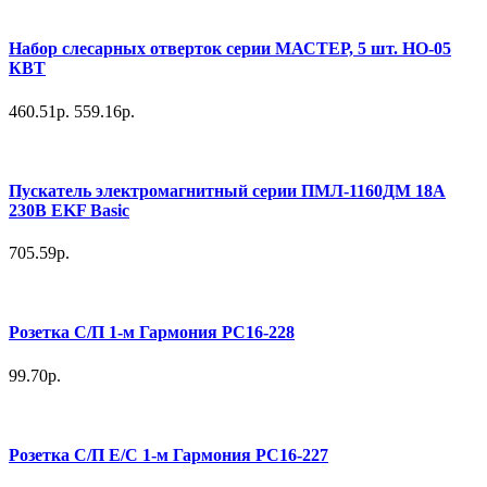
Набор слесарных отверток серии МАСТЕР, 5 шт. НО-05
КВТ
460.51р.
559.16р.
Пускатель электромагнитный серии ПМЛ-1160ДМ 18А
230В EKF Basic
705.59р.
Розетка С/П 1-м Гармония РС16-228
99.70р.
Розетка С/П Е/С 1-м Гармония РС16-227