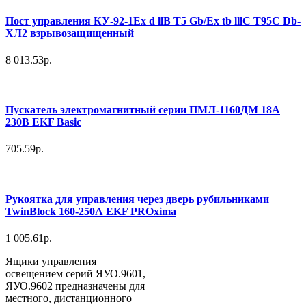
Пост управления КУ-92-1Ex d llB T5 Gb/Ex tb lllC T95C Db-
ХЛ2 взрывозащищенный
8 013.53р.
Пускатель электромагнитный серии ПМЛ-1160ДМ 18А
230В EKF Basic
705.59р.
Рукоятка для управления через дверь рубильниками
TwinBlock 160-250А EKF PROxima
1 005.61р.
Ящики управления
освещением серий ЯУО.9601,
ЯУО.9602 предназначены для
местного, дистанционного