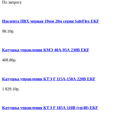
По запросу
Изолента ПВХ черная 19мм 20м серии SafeFlex EKF
98.10р.
Катушка управления КМЭ 40А-95А 230В EKF
408.86р.
Катушка управления КТЭ F 115А-150А 220В EKF
1 829.10р.
Катушка управления КТЭ F 185А 110В (уп/40) EKF