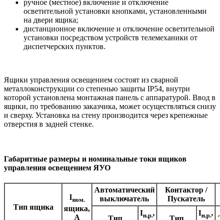
ручное (местное) включение и отключение
осветительной установки кнопками, установленными
на двери ящика;
дистанционное включение и отключение осветительной
установки посредством устройств телемеханики от
диспетчерских пунктов.
Ящики управления освещением состоят из сварной
металлоконструкции со степенью защиты IP54, внутри
которой установлена монтажная панель с аппаратурой. Ввод в
ящики, по требованию заказчика, может осуществляться снизу
и сверху. Установка на стену производится через крепежные
отверстия в задней стенке.
Габаритные размеры и номинальные токи ящиков
управления освещением ЯУО
Автоматический
Контактор /
I
выключатель
Пускатель
ном.
Тип ящика
ящика,
I
,
I
,
н.р.
н.р.
А
Тип
Тип