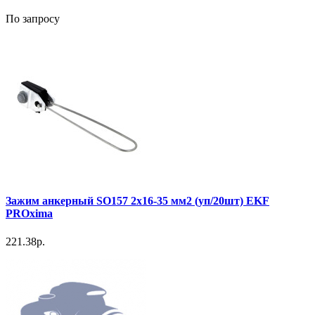
По запросу
Зажим анкерный SO157 2x16-35 мм2 (уп/20шт) EKF
PROxima
221.38р.