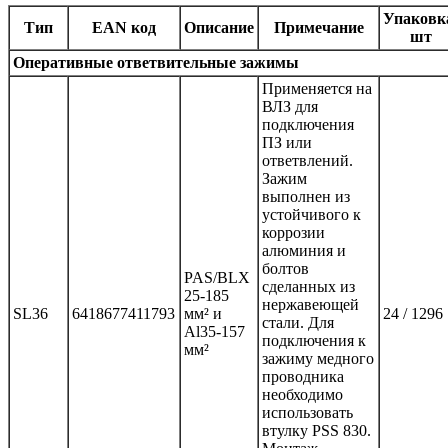
Упаковк
Тип
EAN код
Описание
Примечание
шт
Оперативные ответвительные зажимы
Применяется на
ВЛЗ для
подключения
ПЗ или
ответвлений.
Зажим
выполнен из
устойчивого к
коррозии
алюминия и
болтов
PAS/BLX
сделанных из
25-185
нержавеющей
SL36
6418677411793
мм² и
24 / 1296
стали. Для
Al35-157
подключения к
мм²
зажиму медного
проводника
необходимо
использовать
втулку PSS 830.