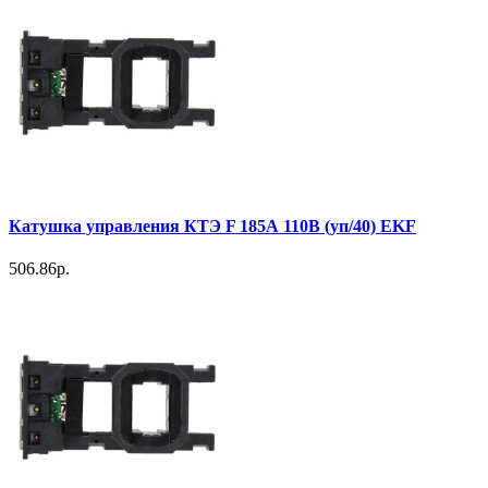
Катушка управления КТЭ F 185А 110В (уп/40) EKF
506.86р.