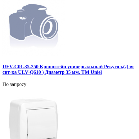
UFV-C01-35-250 Кронштейн универсальный Рег.угол.(Для
свт-ка ULV-Q610 ) Диаметр 35 мм. TM Uniel
По запросу