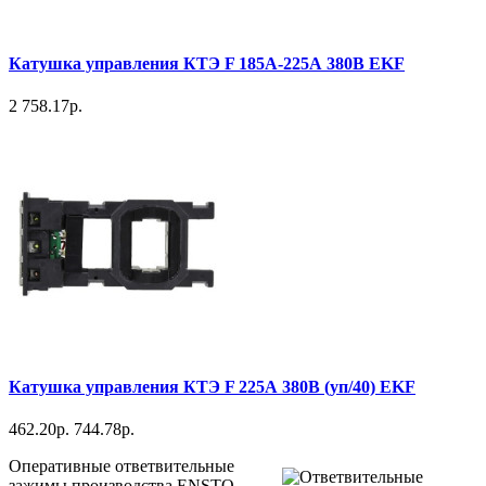
Катушка управления КТЭ F 185А-225А 380В EKF
2 758.17р.
Катушка управления КТЭ F 225А 380В (уп/40) EKF
462.20р.
744.78р.
Оперативные ответвительные
зажимы производства ENSTO