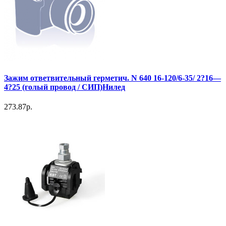
Зажим ответвительный герметич. N 640 16-120/6-35/ 2?16—
4?25 (голый провод / СИП)Нилед
273.87р.