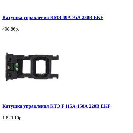
Катушка управления КМЭ 40А-95А 230В EKF
408.86р.
Катушка управления КТЭ F 115А-150А 220В EKF
1 829.10р.