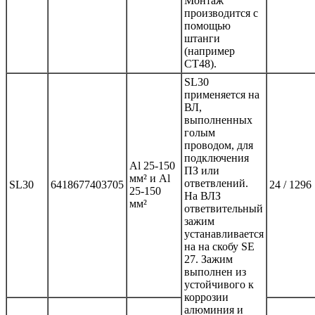
Монтаж
производится с
помощью
штанги
(например
СТ48).
SL30
применяется на
ВЛ,
выполненных
голым
проводом, для
подключения
Al 25-150
ПЗ или
мм² и Al
ответвлений.
SL30
6418677403705
24 / 1296
25-150
На ВЛЗ
мм²
ответвительный
зажим
устанавливается
на на скобу SE
27. Зажим
выполнен из
устойчивого к
коррозии
алюминия и