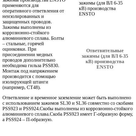
применяются для
оперативного ответвления от
неизолированных и
защищенных проводов.
Зажимы выполнены из
коррозионно-стойкого
алюминиевого сплава. Болты
– стальные, горячей
оцинковки. При
Ответвительные
присоединении медных
зажимы (для ВЛ 6-35
проводов дополнительно
кВ) производства
необходима гильза PSS830.
ENSTO
Монтаж под напряжением
производится с помощью
изолирующей штанги
(например, СТ48).
Ответвление и временное заземление может быть выполнено
с использованием зажимов SL30 и SL36 совместно со скобами
PSS923 и PSS924.Скобы выполнены из коррозионно-стойкого
алюминиевого сплава.Скоба PSS923 имеет Г-образную форму,
a PSS924 – П-образную.