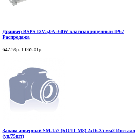
Драйвер BSPS 12V5,0A=60W влагозащищенный IP67
Распродажа
647.59р.
1 065.01р.
Зажим анкерный SM-157 (БОЛТ М8) 2x16-35 мм2 Инсталл
(уп/75шт)