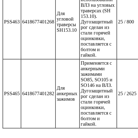
ВЛЗ на угловых
траверсах (SH
Для
153.10).
угловой
PSS463
6418677401268
Дугозащитный
25 / 800
траверсы
рог сделан из
SH153.10
стали горячей
оцинковки,
поставляется с
болтом и
гайкой.
Применяется с
анкерными
зажимами
SO85, SO105 и
SO146 на ВЛЗ.
Для
Дугозащитный
PSS465
6418677401282
анкерных
25 / 2625
рог сделан из
зажимов
стали горячей
оцинковки,
поставляется с
болтом и
гайкой.