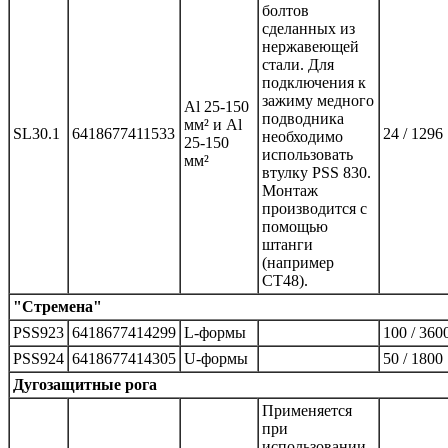
болтов
сделанных из
нержавеющей
стали. Для
подключения к
зажиму медного
Al 25-150
подводника
мм² и Al
SL30.1
6418677411533
24 / 1296
необходимо
25-150
использовать
мм²
втулку PSS 830.
Монтаж
производится с
помощью
штанги
(например
СТ48).
"Стремена"
PSS923
6418677414299
L-формы
100 / 360
PSS924
6418677414305
U-формы
50 / 1800
Дугозащитные рога
Применяется
при
использовании