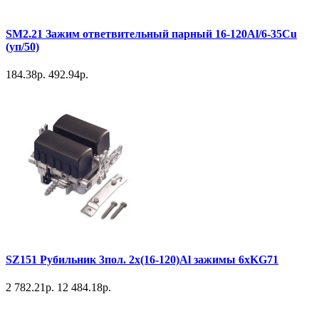
SM2.21 Зажим ответвительный парный 16-120Al/6-35Cu
(уп/50)
184.38р.
492.94р.
SZ151 Рубильник 3пол. 2х(16-120)Al зажимы 6хKG71
2 782.21р.
12 484.18р.