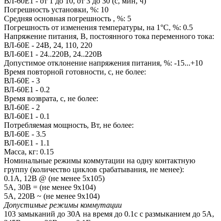
ВЛ-60Е1 - от 1 до 10, от 3 до 30 (с, мин, ч)
Погрешность установки, %: 10
Средняя основная погрешность , %: 5
Погрешность от изменения температуры, на 1°С, %: 0.5
Напряжение питания, В, постоянного тока переменного тока:
ВЛ-60Е - 24В, 24, 110, 220
ВЛ-60Е1 - 24..220В, 24..220В
Допустимое отклонение напряжения питания, %: -15...+10
Время повторной готовности, с, не более:
ВЛ-60Е - 3
ВЛ-60Е1 - 0.2
Время возврата, с, не более:
ВЛ-60Е - 2
ВЛ-60Е1 - 0.1
Потребляемая мощность, Вт, не более:
ВЛ-60Е - 3.5
ВЛ-60Е1 - 1.1
Масса, кг: 0.15
Номинальные режимы коммутации на одну контактную
группу (количество циклов срабатывания, не менее):
0.1А, 12В @ (не менее 5х105)
5А, 30В = (не менее 9х104)
5А, 220В ~ (не менее 9х104)
Допустимые режимы коммутации
103 замыканий до 30А на время до 0.1с с размыканием до 5А,