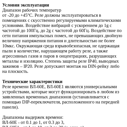
Условия эксплуатации
Диапазон рабочих температур
от -20 до +45°С. Реле должны эксплуатироваться в
помещениях с скусственно регулируемыми климатическими
условиями. Воздействие вибраций с ускорением до 1g с
частотой до 100Гц, до 2g с частотой до 60Гц. Воздействие по
сети питания импульсных помех, не превышающих двойную
величину напряжения питания и длительностью не более
10мкс. Окружающая среда взрывобезопасная, не одержащая
пыли в количестве, нарушающем работу реле, а также
агрессивных газов и паров в онцентрациях, разрушающих
металлы и изоляцию. Степень защиты реле IP40, выводных
зажимов – IP20. Реле допускают монтаж на DIN-рейку либо
на плоскость.
Технические характеристики
Реле времени ВЛ-60Е, ВЛ-60Е1 являются универсальными
устройствами, которые могут функционировать в любом из
заявленных временных диапазонов (устанавливается с
помощью DIP-переключателя, расположенного на передней
панели).
Диапазоны выдержек времени:
ВЛ-60Е - от 0.1 до 1, от 0.3 до 3,