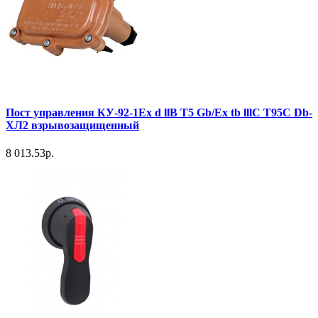
Пост управления КУ-92-1Ex d llB T5 Gb/Ex tb lllC T95C Db-
ХЛ2 взрывозащищенный
8 013.53р.