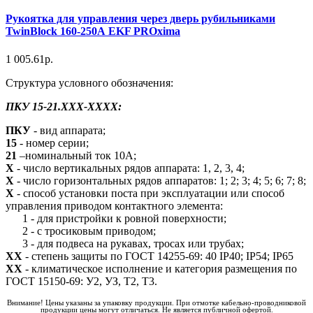
Рукоятка для управления через дверь рубильниками
TwinBlock 160-250А EKF PROxima
1 005.61р.
Структура условного обозначения:
ПКУ 15-21.ХХХ-ХХХХ:
ПКУ
- вид аппарата;
15
- номер серии;
21
–номинальный ток 10А;
X
- число вертикальных рядов аппарата: 1, 2, 3, 4;
X
- число горизонтальных рядов аппаратов: 1; 2; 3; 4; 5; 6; 7; 8;
X
- способ установки поста при эксплуатации или способ
управления приводом контактного элемента:
1 - для пристройки к ровной поверхности;
2 - с тросиковым приводом;
3 - для подвеса на рукавах, тросах или трубах;
ХХ
- степень защиты по ГОСТ 14255-69: 40 IР40; IР54; IР65
ХХ
- климатическое исполнение и категория размещения по
ГОСТ 15150-69: У2, УЗ, Т2, Т3.
Внимание! Цены указаны за упаковку продукции. При отмотке кабельно-проводниковой
продукции цены могут отличаться. Не является публичной офертой.