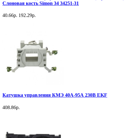
Слоновая кость Simon 34 34251-31
40.66р.
192.29р.
Катушка управления КМЭ 40А-95А 230В EKF
408.86р.