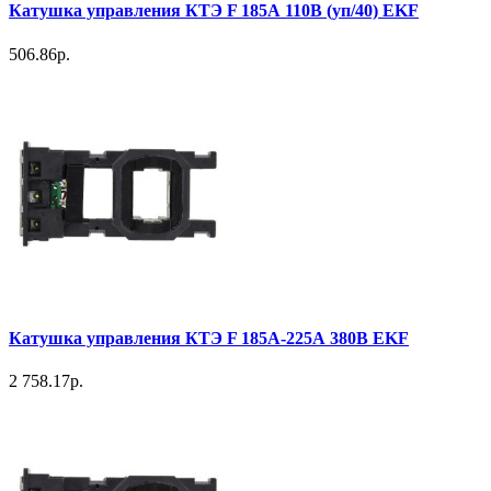
Катушка управления КТЭ F 185А 110В (уп/40) EKF
506.86р.
Катушка управления КТЭ F 185А-225А 380В EKF
2 758.17р.