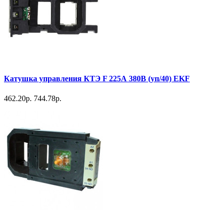
Катушка управления КТЭ F 225А 380В (уп/40) EKF
462.20р.
744.78р.