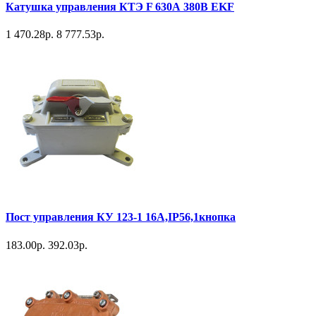
Катушка управления КТЭ F 630А 380В EKF
1 470.28р.
8 777.53р.
Пост управления КУ 123-1 16А,IP56,1кнопка
183.00р.
392.03р.