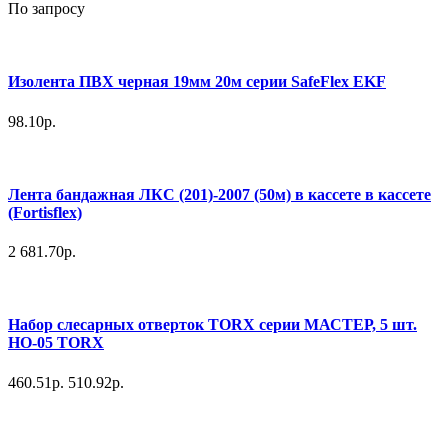
По запросу
Изолента ПВХ черная 19мм 20м серии SafeFlex EKF
98.10р.
Лента бандажная ЛКС (201)-2007 (50м) в кассете в кассете
(Fortisflex)
2 681.70р.
Набор слесарных отверток TORX серии МАСТЕР, 5 шт.
НО-05 TORX
460.51р.
510.92р.