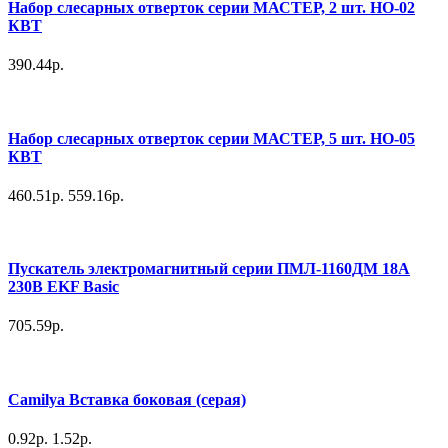
Набор слесарных отверток серии МАСТЕР, 2 шт. НО-02
КВТ
390.44р.
Набор слесарных отверток серии МАСТЕР, 5 шт. НО-05
КВТ
460.51р.
559.16р.
Пускатель электромагнитный серии ПМЛ-1160ДМ 18А
230В EKF Basic
705.59р.
Camilya Вставка боковая (серая)
0.92р.
1.52р.