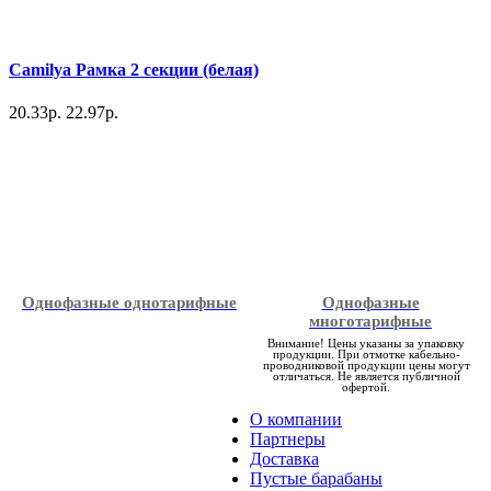
Camilya Рамка 2 секции (белая)
20.33р.
22.97р.
Однофазные однотарифные
Однофазные
многотарифные
Внимание! Цены указаны за упаковку
продукции. При отмотке кабельно-
проводниковой продукции цены могут
отличаться. Не является публичной
офертой.
О компании
Партнеры
Доставка
Пустые барабаны