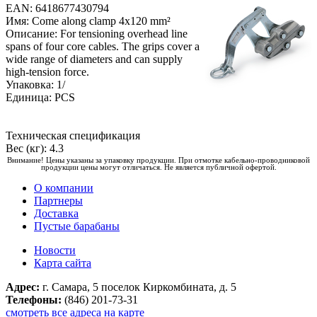
EAN: 6418677430794
Имя: Come along clamp 4x120 mm²
Описание: For tensioning overhead line
spans of four core cables. The grips cover a
wide range of diameters and can supply
high-tension force.
Упаковка: 1/
Единица: PCS
Техническая спецификация
Вес (кг): 4.3
Внимание! Цены указаны за упаковку продукции. При отмотке кабельно-проводниковой
продукции цены могут отличаться. Не является публичной офертой.
О компании
Партнеры
Доставка
Пустые барабаны
Новости
Карта сайта
Адрес:
г. Самара, 5 поселок Киркомбината, д. 5
Телефоны:
(846) 201-73-31
смотреть все адреса на карте