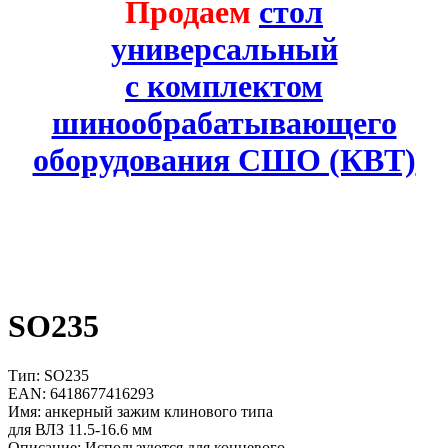
Продаем
стол
универсальный
с комплектом
шинообрабатывающего
оборудования СШО (КВТ)
SO235
Тип: SO235
EAN: 6418677416293
Имя: анкерный зажим клинового типа
для ВЛЗ 11.5-16.6 мм
Описание: Используются для концевого