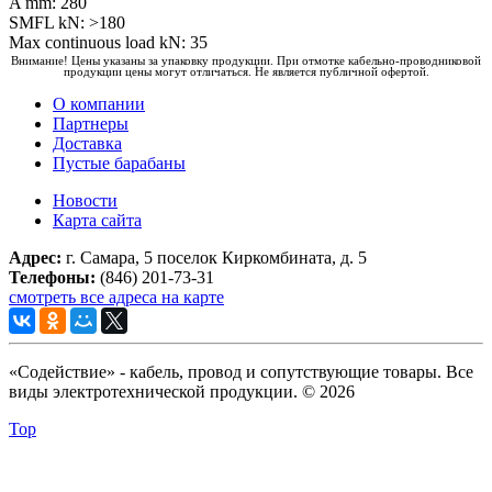
A mm: 280
SMFL kN: >180
Max continuous load kN: 35
Внимание! Цены указаны за упаковку продукции. При отмотке кабельно-проводниковой
продукции цены могут отличаться. Не является публичной офертой.
О компании
Партнеры
Доставка
Пустые барабаны
Новости
Карта сайта
Адрес:
г. Самара, 5 поселок Киркомбината, д. 5
Телефоны:
(846) 201-73-31
смотреть все адреса на карте
«Содействие» - кабель, провод и сопутствующие товары. Все
виды электротехнической продукции. © 2026
Top