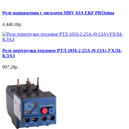
Реле напряжения с дисплеем MRV 63A EKF PROxima
4 448.18р.
Реле перегрузки тепловое РТЛ-1016-2-25А-(9-13А)-УХЛ4-
КЭАЗ
997.28р.