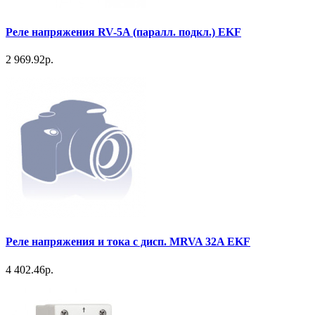
Реле напряжения RV-5A (паралл. подкл.) EKF
2 969.92р.
Реле напряжения и тока с дисп. MRVA 32A EKF
4 402.46р.