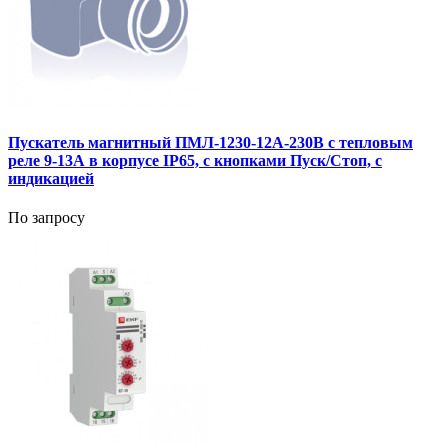
Пускатель магнитный ПМЛ-1230-12А-230В с тепловым
реле 9-13А в корпусе IP65, с кнопками Пуск/Стоп, с
индикацией
По запросу