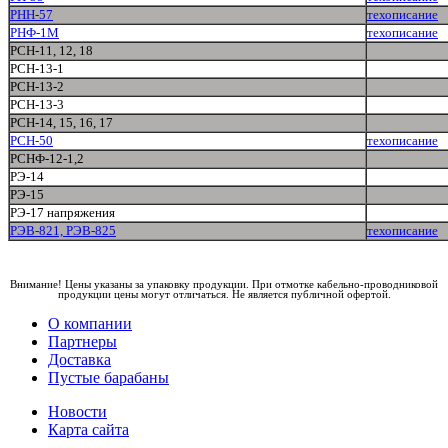
РНН-57
техописание
РНФ-1М
техописание
РСН-11, 12, 18
РСН-13-1
РСН-13-2
РСН-13-3
РСН-14, 15, 16, 17
РСН-50
техописание
РСНФ-12-1,2
РЭ-14
РЭ-15
РЭ-17 напряжения
РЭВ-821, РЭВ-825
техописание
Внимание! Цены указаны за упаковку продукции. При отмотке кабельно-проводниковой
продукции цены могут отличаться. Не является публичной офертой.
О компании
Партнеры
Доставка
Пустые барабаны
Новости
Карта сайта