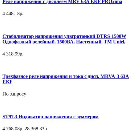
Реле напряжения с дисплеем MRV 63A EKF PROxima
4 448.18р.
Стабилизатор напряжения ультратонкий DTRS-1500W
Однофазный релейный. 1500ВА. Настенный. TM Uniel,
4 318.99р.
Трехфазное реле напряжения и тока с дисп. MRVA-3 63A
EKF
По запросу
ST97.3 Индикатор напряжения с зуммером
4 768.08р.
28 368.33р.