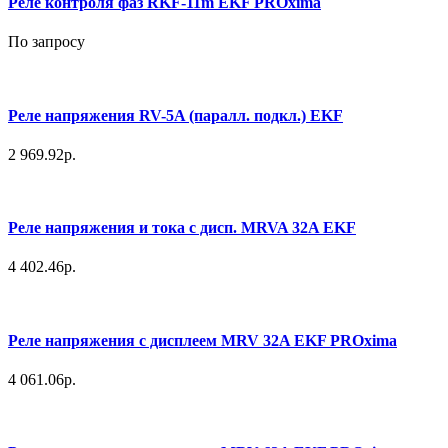
Реле контроля фаз RKF-11m EKF PROxima
По запросу
Реле напряжения RV-5A (паралл. подкл.) EKF
2 969.92р.
Реле напряжения и тока с дисп. MRVA 32A EKF
4 402.46р.
Реле напряжения с дисплеем MRV 32A EKF PROxima
4 061.06р.