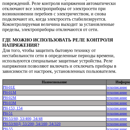
повреждений. Реле контроля напряжения автоматически
отключают все электроприборы от электросети при
возникновении перебоев с электричеством, и снова
подключают их, когда электросеть стабилизируется.
Коконтролируемая величина выходит за установленные
пределы, электроприборы отключаются от сети.
ГДЕ МОЖНО ИСПОЛЬЗОВАТЬ РЕЛЕ КОНТРОЛЯ
НАПРЯЖЕНИЯ?
Для того, чтобы защитить бытовую технику от
нестабильности сети в определенные периоды времени,
используются специальные защитные устройства. Реле
напряжения позволяют включать и отключать приборы в
зависимости от настроек, установленных пользователем.
Наименование
Информ
РН-01Е
техописание
РН-01М
техописание
РН-02М
техописание
РН-03М
техописание
РН-153, 154
техописание
РН-51
техописание
РН-53/60; 53/400; 54/48
техописание
РН-53/60Д; 53/200; 54/160; 54/320
техописание
РН-55
техописание