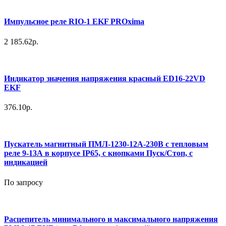
Импульсное реле RIO-1 EKF PROxima
2 185.62р.
Индикатор значения напряжения красный ED16-22VD
EKF
376.10р.
Пускатель магнитный ПМЛ-1230-12А-230В с тепловым
реле 9-13А в корпусе IP65, с кнопками Пуск/Стоп, с
индикацией
По запросу
Расцепитель минимального и максимального напряжения