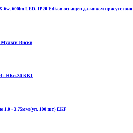
w, 600lm LED, IP20 Edison оснащен датчиком присутствия 
я Мульти-Виски
ФИ» НКи-30 КВТ
1,0 - 3,75мм)(уп. 100 шт) EKF