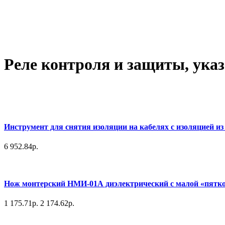
Реле контроля и защиты, ука
Инструмент для снятия изоляции на кабелях с изоляцией и
6 952.84р.
Нож монтерский НМИ-01А диэлектрический с малой «пятк
1 175.71р.
2 174.62р.