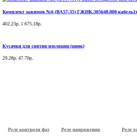
Комплект зажимов №6 (ВА57-35) ГЖИК.305648.008 кабель1х
402.23р.
1 675.18р.
Кусачки для снятия изоляции (цинк)
29.28р.
47.70р.
Реле контроля фаз
Реле напряжения
Реле т