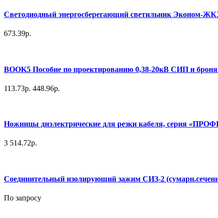
Светодиодный энергосберегающий светильник Эконом-ЖКХ 6
673.39р.
BOOK5 Пособие по проектированию 0,38-20кВ СИП и брон
113.73р.
448.96р.
Ножницы диэлектрические для резки кабеля, серия «ПРО
3 514.72р.
Соединительный изолирующий зажим СИЗ-2 (сумарн.сечение 
По запросу