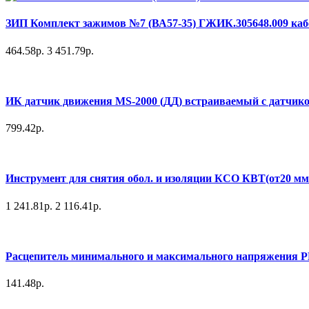
ЗИП Комплект зажимов №7 (ВА57-35) ГЖИК.305648.009 кабе
464.58р.
3 451.79р.
ИК датчик движения MS-2000 (ДД) встраиваемый с датчиком 
799.42р.
Инструмент для снятия обол. и изоляции КСО КВТ(от20 мм 
1 241.81р.
2 116.41р.
Расцепитель минимального и максимального напряжения Р
141.48р.