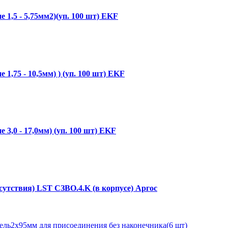
1,5 - 5,75мм2)(уп. 100 шт) EKF
,75 - 10,5мм) ) (уп. 100 шт) EKF
3,0 - 17,0мм) (уп. 100 шт) EKF
утствия) LST СЗВО.4.K (в корпусе) Аргос