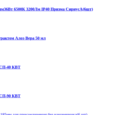
мм36Вт 6500К 3200Лм IP40 Призма СириусА(6шт)
страктом Алоэ Вера 50 мл
КСП-40 КВТ
КСП-90 КВТ