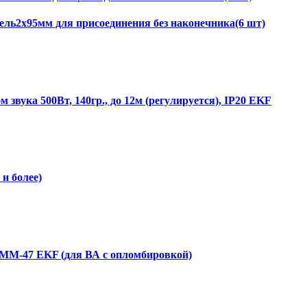
ль2х95мм для присоединения без наконечника(6 шт)
звука 500Вт, 140гр., до 12м (регулируется), IP20 EKF
и более)
ММ-47 EKF (для ВА с опломбировкой)