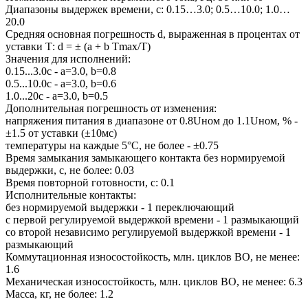
Диапазоны выдержек времени, с: 0.15…3.0; 0.5…10.0; 1.0…
20.0
Средняя основная погрешность d, выраженная в процентах от
уставки Т: d = ± (a + b Tmax/T)
Значения для исполнений:
0.15...3.0с - а=3.0, b=0.8
0.5...10.0с - а=3.0, b=0.6
1.0...20с - а=3.0, b=0.5
Дополнительная погрешность от изменения:
напряжения питания в диапазоне от 0.8Uном до 1.1Uном, % -
±1.5 от уставки (±10мс)
температуры на каждые 5°С, не более - ±0.75
Время замыкания замыкающего контакта без нормируемой
выдержки, с, не более: 0.03
Время повторной готовности, с: 0.1
Исполнительные контакты:
без нормируемой выдержки - 1 переключающий
с первой регулируемой выдержкой времени - 1 размыкающий
со второй независимо регулируемой выдержкой времени - 1
размыкающий
Коммутационная износостойкость, млн. циклов ВО, не менее:
1.6
Механическая износостойкость, млн. циклов ВО, не менее: 6.3
Масса, кг, не более: 1.2