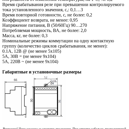
Время срабатывания реле при превышении контролируемого
тока установленного значения, с,: 0,1…3
Время повторной готовности, с, не более: 0,2
Коэффициент возврата, не менее: 0,95
Напряжение питания, В (50/60Гц) 90…270
Потребляемая мощность, ВА, не более: 2,0
Масса, кг, не более: 0,3
Номинальные режимы коммутации на одну контактную
группу (количество циклов срабатывания, не менее):
0.1А, 12В @ (не менее 5х105)
5А, 30В = (не менее 9х104)
5А, 220В ~ (не менее 9х104)
Габаритные и установочные размеры
Внимание! Цены указаны за упаковку продукции. При отмотке кабельно-проводниковой