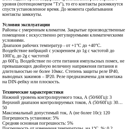
уровня (потенциометром "Тз"), то его контакты разомкнутся
спустя установленное время. До момента срабатывания
контакты замкнуты.
Условия эксплуатации
Районы с умеренным климатом. Закрытые производственные
помещения с искусственно регулируемыми климатическими
условиями.
Диапазон рабочих температур - от +1°С до +40°С.
Воздействие вибраций с ускорением до 1g с частотой до
100Гц, до 2g с частотой
до 60Гц. Воздействие по сети питания импульсных помех, не
превышающих двойную величину напряжения питания и
длительностью не более 10мкс. Степень защиты реле IP40,
выводных зажимов – IP20. Реле предназначены для монтажа
на DIN-рейку или плоскость.
Технические характеристики
Нижний уровень контролируемого тока, А (50/60Гц): 3
Верхний диапазон контролируемых токов, А (50/60Гц): 30…
50
Максимальный допустимый ток, А (не более 10с): 120
Погрешность установки: 5%
Средняя основная погрешность: 5%
Погрешность от изменения температуры, на 1°С, %: 0,2