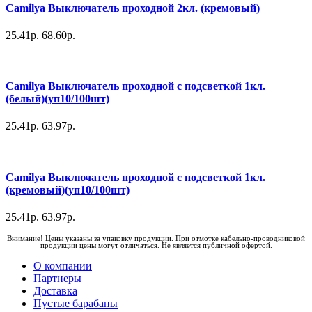
Camilya Выключатель проходной 2кл. (кремовый)
25.41р.
68.60р.
Camilya Выключатель проходной с подсветкой 1кл.
(белый)(уп10/100шт)
25.41р.
63.97р.
Camilya Выключатель проходной с подсветкой 1кл.
(кремовый)(уп10/100шт)
25.41р.
63.97р.
Внимание! Цены указаны за упаковку продукции. При отмотке кабельно-проводниковой
продукции цены могут отличаться. Не является публичной офертой.
О компании
Партнеры
Доставка
Пустые барабаны