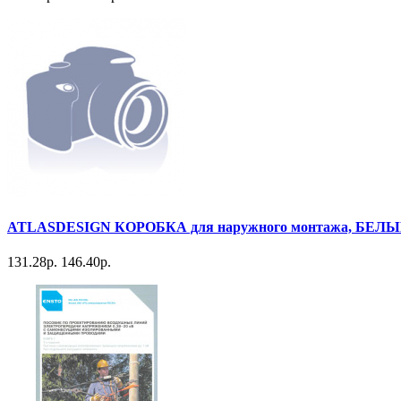
ATLASDESIGN КОРОБКА для наружного монтажа, БЕЛ
131.28р.
146.40р.