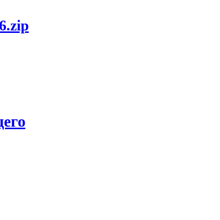
6.zip
его