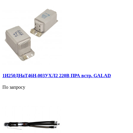
1И250ДНаТ46Н-003УХЛ2 220В ПРА встр. GALAD
По запросу