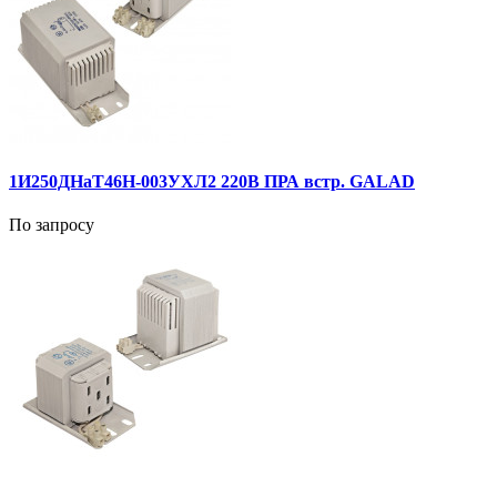
1И250ДНаТ46Н-003УХЛ2 220В ПРА встр. GALAD
По запросу