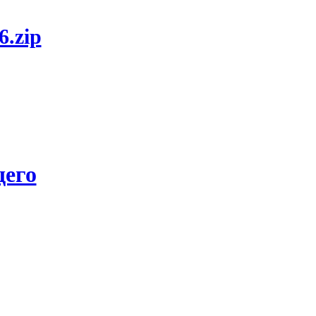
6.zip
его