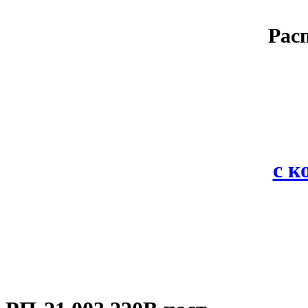
Рас
с 