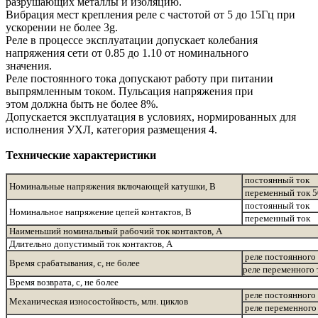
разрушающих металлы и изоляцию.
Вибрация мест крепления реле с частотой от 5 до 15Гц при
ускорении не более 3g.
Реле в процессе эксплуатации допускает колебания
напряжения сети от 0.85 до 1.10 от номинального
значения.
Реле постоянного тока допускают работу при питании
выпрямленным током. Пульсация напряжения при
этом должна быть не более 8%.
Допускается эксплуатация в условиях, нормированных для
исполнения УХЛ, категория размещения 4.
Технические характеристики
постоянный ток
Номинальные напряжения включающей катушки, В
переменный ток 
постоянный ток
Номинальное напряжение цепей контактов, В
переменный ток
Наименьший номинальный рабочий ток контактов, А
Длительно допустимый ток контактов, А
реле постоянного
Время срабатывания, с, не более
реле переменного 
Время возврата, с, не более
реле постоянного
Механическая износостойкость, млн. циклов
реле переменного