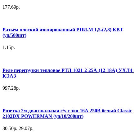
177.69р.
Разъем плоский изолированный РПИ-М 1,5-(2,8) КВТ
(уп/500шт)
1.15р.
Реле перегрузки тепловое РТЛ-1021-2-25А-(12-18А)-УХЛ4-
КЭАЗ
997.28р.
Розетка 2м диагональная с/у с з/щ 16А 250В белый Classic
2102DX POWERMAN (уп/10/200шт)
30.50р.
29.07р.