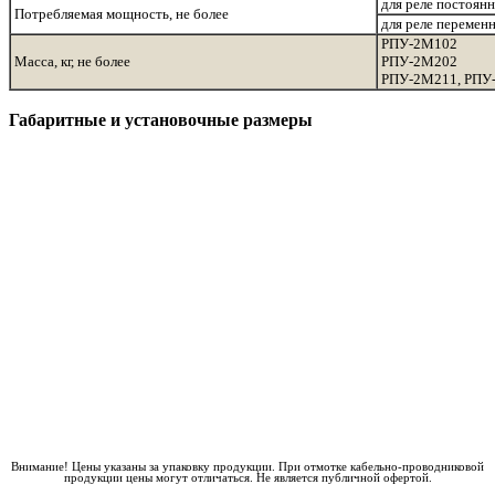
для реле постоянн
Потребляемая мощность, не более
для реле переменн
РПУ-2М102
Масса, кг, не более
РПУ-2М202
РПУ-2М211, РПУ
Габаритные и установочные размеры
Внимание! Цены указаны за упаковку продукции. При отмотке кабельно-проводниковой
продукции цены могут отличаться. Не является публичной офертой.