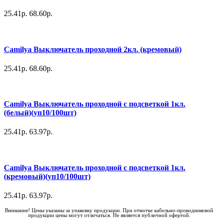
25.41р.
68.60р.
Camilya Выключатель проходной 2кл. (кремовый)
25.41р.
68.60р.
Camilya Выключатель проходной с подсветкой 1кл.
(белый)(уп10/100шт)
25.41р.
63.97р.
Camilya Выключатель проходной с подсветкой 1кл.
(кремовый)(уп10/100шт)
25.41р.
63.97р.
Внимание! Цены указаны за упаковку продукции. При отмотке кабельно-проводниковой
продукции цены могут отличаться. Не является публичной офертой.