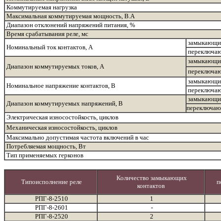
Коммутируемая нагрузка
Максимальная коммутируемая мощность, В.А
Диапазон отклонений напряжений питания, %
Время срабатывания реле, мс
замыкающи
Номинальный ток контактов, А
переключа
замыкающи
Диапазон коммутируемых токов, А
переключа
замыкающи
Номинальное напряжение контактов, В
переключа
замыкающи
Диапазон коммутируемых напряжений, В
переключа
Электрическая износостойкость, циклов
Механическая износостойкость, циклов
Максимально допустимая частота включений в час
Потребляемая мощность, Вт
Тип применяемых герконов
Количество замыкающих
Типоисполнение реле
п
контактов
РПГ-8-2510
1
РПГ-8-2601
-
РПГ-8-2520
2