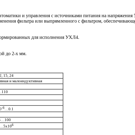
втоматики и управления с источниками питания на напряжения 5
рименения фильтра или выпрямленного с фильтром, обеспечивающ
 нормированных для исполнения УХЛ4.
й до 2-х мм.
2, 15, 24
ивная и малоиндуктивная
…110
-6
0
…0.1
5…100
6
…5х10