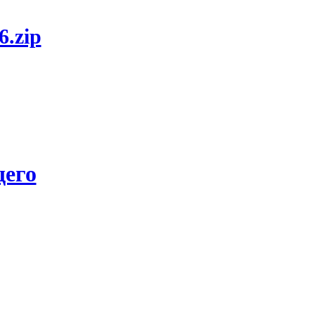
6.zip
его