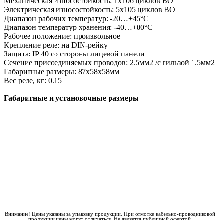
Механическая износостойкость: 1х106 циклов ВО
Электрическая износостойкость: 5х105 циклов ВО
Диапазон рабочих температур: -20…+45°С
Диапазон температур хранения: -40…+80°С
Рабочее положение: произвольное
Крепление реле: на DIN-рейку
Защита: IP 40 со стороны лицевой панели
Сечение присоединяемых проводов: 2.5мм2 /с гильзой 1.5мм2
Габаритные размеры: 87х58х58мм
Вес реле, кг: 0.15
Габаритные и установочные размеры
Внимание! Цены указаны за упаковку продукции. При отмотке кабельно-проводниковой
продукции цены могут отличаться. Не является публичной офертой.