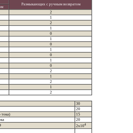
Размыкающих с ручным возвратом
ом
2
1
2
1
0
1
0
1
0
1
0
2
1
2
1
2
30
20
 тока)
15
ока
20
4
О
2x10