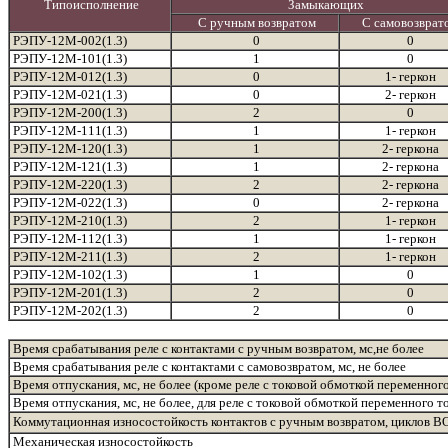
Типоисполнение
Замыкающих
С ручным возвратом
С самовозврат
РЭПУ-12М-002(1.3)
0
0
РЭПУ-12М-101(1.3)
1
0
РЭПУ-12М-012(1.3)
0
1- геркон
РЭПУ-12М-021(1.3)
0
2- геркон
РЭПУ-12М-200(1.3)
2
0
РЭПУ-12М-111(1.3)
1
1- геркон
РЭПУ-12М-120(1.3)
1
2- геркона
РЭПУ-12М-121(1.3)
1
2- геркона
РЭПУ-12М-220(1.3)
2
2- геркона
РЭПУ-12М-022(1.3)
0
2- геркона
РЭПУ-12М-210(1.3)
2
1- геркон
РЭПУ-12М-112(1.3)
1
1- геркон
РЭПУ-12М-211(1.3)
2
1- геркон
РЭПУ-12М-102(1.3)
1
0
РЭПУ-12М-201(1.3)
2
0
РЭПУ-12М-202(1.3)
2
0
Время срабатывания реле с контактами с ручным возвратом, мс,не более
Время срабатывания реле с контактами с самовозвратом, мс, не более
Время отпускания, мс, не более (кроме реле с токовой обмоткой переменного
Время отпускания, мс, не более, для реле с токовой обмоткой переменного т
Коммутационная износостойкость контактов с ручным возвратом, циклов В
Механическая износостойкость