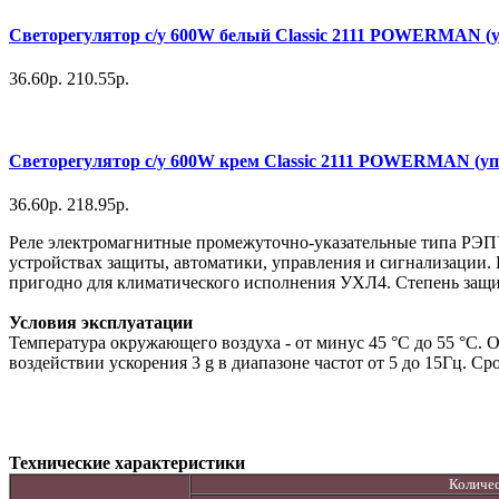
Светорегулятор с/у 600W белый Classic 2111 POWERMAN (у
36.60р.
210.55р.
Светорегулятор с/у 600W крем Classic 2111 POWERMAN (уп
36.60р.
218.95р.
Реле электромагнитные промежуточно-указательные типа РЭПУ
устройствах защиты, автоматики, управления и сигнализации.
пригодно для климатического исполнения УХЛ4. Степень защиты
Условия эксплуатации
Температура окружающего воздуха - от минус 45 °С до 55 °С. 
воздействии ускорения 3 g в диапазоне частот от 5 до 15Гц. Ср
Технические характеристики
Количес