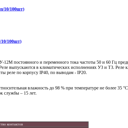
п/10/100шт)
/10/100шт)
-12М постоянного и переменного тока частоты 50 и 60 Гц пред
 Реле выпускаются в климатических исполнениях У3 и Т3. Реле 
 реле по корпусу IP40, по выводам - IP20.
Относительная влажность до 98 % при температуре не более 35 °
ок службы – 15 лет.
тво контактов