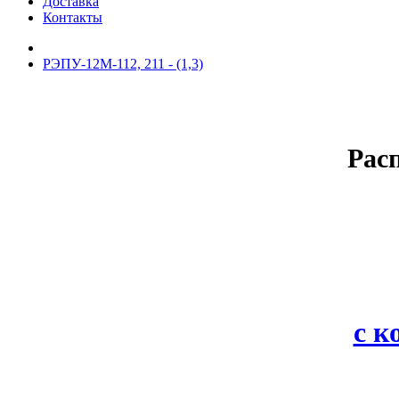
Доставка
Контакты
РЭПУ-12М-112, 211 - (1,3)
Рас
с 