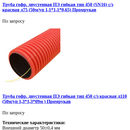
Труба гофр. двустенная ПЭ гибкая тип 450 (SN16) с/з
красная д75 (50м/уп 1,1*1,1*0,65) Промрукав
По запросу
Труба гофр. двустенная ПЭ гибкая тип 450 с/з красная д110
(50м/уп 1,3*1,3*09м ) Промрукав
По запросу
Технические характеристики:
Внешний диаметр 50±0,4 мм