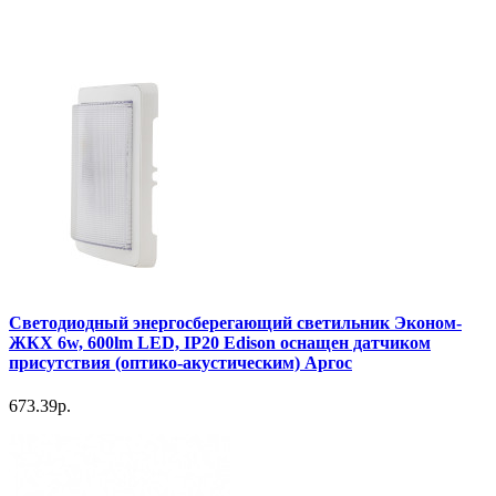
Светодиодный энергосберегающий светильник Эконом-
ЖКХ 6w, 600lm LED, IP20 Edison оснащен датчиком
присутствия (оптико-акустическим) Аргос
673.39р.