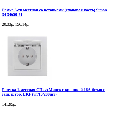
Рамка 5-ти местная со вставками (слоновая кость) Simon
34 34650-71
20.33р.
156.14р.
Розетка 1-местная СП с/з Минск с крышкой 16А белая с
защ. штор. EKF (уп/10/200шт)
141.95р.