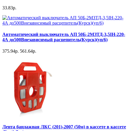
33.83р.
Автоматический выключатель АП 50Б-2МЗТД-3,5IН-220-
4А до500Внезависимый расцепитель(Курск)(уп/6)
375.94р.
561.64р.
Лента бандажная ЛКС (201)-2007 (50м) в кассете в кассете