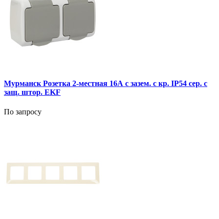
Мурманск Розетка 2-местная 16А с зазем. с кр. IP54 сер. с
защ. штор. EKF
По запросу