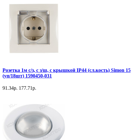
Розетка 1м с/з, с з/ш, с крышкой IP44 (сл.кость) Simon 15
(уп/18шт) 1590450-031
91.34р.
177.71р.