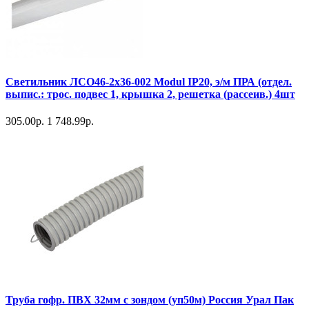
Светильник ЛСО46-2х36-002 Modul IP20, э/м ПРА (отдел.
выпис.: трос. подвес 1, крышка 2, решетка (рассеив.) 4шт
305.00р.
1 748.99р.
Труба гофр. ПВХ 32мм с зондом (уп50м) Россия Урал Пак