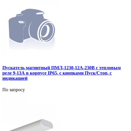
Пускатель магнитный ПМЛ-1230-12А-230В с тепловым
реле 9-13А в корпусе IP65, с кнопками Пуск/Стоп, с
индикацией
По запросу