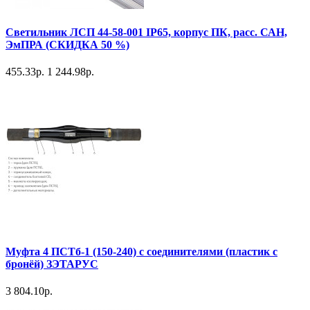
Светильник ЛСП 44-58-001 IP65, корпус ПК, расс. САН,
ЭмПРА (СКИДКА 50 %)
455.33р.
1 244.98р.
Муфта 4 ПСТб-1 (150-240) с соединителями (пластик с
бронёй) ЗЭТАРУС
3 804.10р.