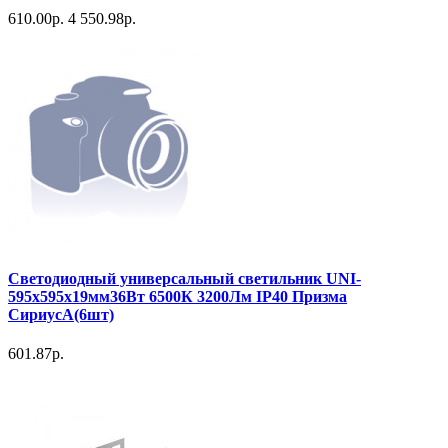
610.00р.
4 550.98р.
Светодиодный универсальный светильник UNI-
595х595х19мм36Вт 6500К 3200Лм IP40 Призма
СириусА(6шт)
601.87р.