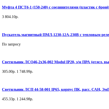
Муфта 4 ПСТб-1 (150-240) с соединителями (пластик с бро
3 804.10р.
Пускатель магнитный ПМЛ-1230-12А-230В с тепловым реле 9
По запросу
Светильник ЛСО46-2х36-002 Modul IP20, э/м ПРА (отдел. вып
305.00р.
1 748.99р.
Светильник ЛСП 44-58-001 IP65, корпус ПК, расс. САН, 
455.33р.
1 244.98р.