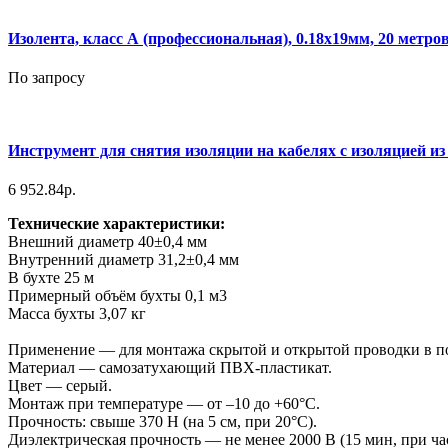
Изолента, класс А (профессиональная), 0.18х19мм, 20 метро
По запросу
Инструмент для снятия изоляции на кабелях с изоляцией и
6 952.84р.
Технические характеристики:
Внешний диаметр 40±0,4 мм
Внутренний диаметр 31,2±0,4 мм
В бухте 25 м
Примерный объём бухты 0,1 м3
Масса бухты 3,07 кг
Применение — для монтажа скрытой и открытой проводки в по
Материал — самозатухающий ПВХ-пластикат.
Цвет — серый.
Монтаж при температуре — от –10 до +60°С.
Прочность: свыше 370 Н (на 5 см, при 20°С).
Диэлектрическая прочность — не менее 2000 В (15 мин, при час