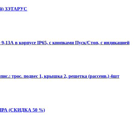
нёй) ЗЭТАРУС
-13А в корпусе IP65, с кнопками Пуск/Стоп, с индикацией
ис.: трос. подвес 1, крышка 2, решетка (рассеив.) 4шт
ЭмПРА (СКИДКА 50 %)