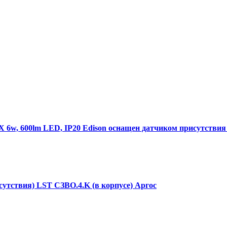
w, 600lm LED, IP20 Edison оснащен датчиком присутствия 
утствия) LST СЗВО.4.K (в корпусе) Аргос