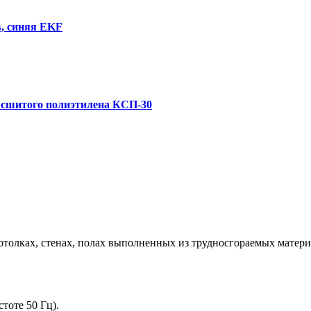
в, синяя EKF
з сшитого полиэтилена КСП-30
толках, стенах, полах выполненных из трудносгораемых матери
тоте 50 Гц).