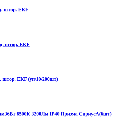
ащ. штор. EKF
ащ. штор. EKF
. штор. EKF (уп/10/200шт)
мм36Вт 6500К 3200Лм IP40 Призма СириусА(6шт)