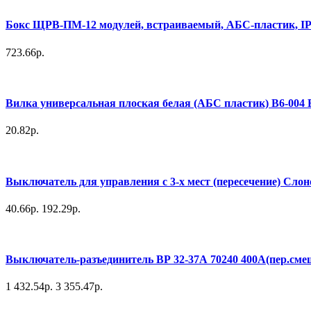
Бокс ЩРВ-ПМ-12 модулей, встраиваемый, АБС-пластик, I
723.66р.
Вилка универсальная плоская белая (АБС пластик) В6-004 
20.82р.
Выключатель для управления с 3-х мест (пересечение) Слоно
40.66р.
192.29р.
Выключатель-разъединитель ВР 32-37А 70240 400А(пер.сме
1 432.54р.
3 355.47р.