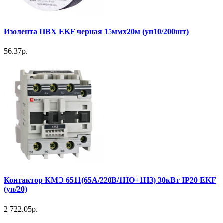
Изолента ПВХ EKF черная 15ммх20м (уп10/200шт)
56.37р.
Контактор КМЭ 6511(65А/220В/1НО+1НЗ) 30кВт IP20 EKF
(уп/20)
2 722.05р.