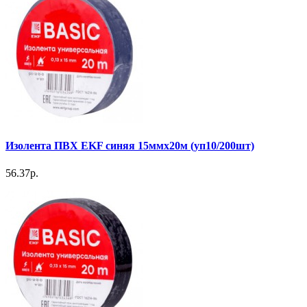
Изолента ПВХ EKF синяя 15ммх20м (уп10/200шт)
56.37р.