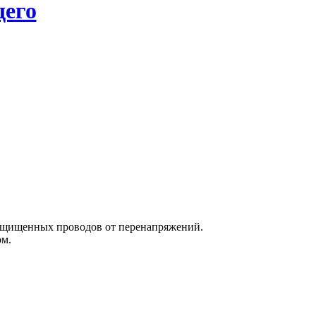
его
защищенных проводов от перенапряжений.
ом.