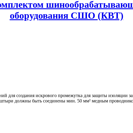
комплектом шинообрабатывающ
оборудования СШО (КВТ)
ний для создания искрового промежутка для защиты изоляции 
х штыри должны быть соединены мин. 50 мм² медным проводник