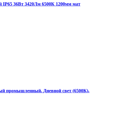
 IP65 36Вт 3420Лм 6500К 1200мм мат
й промышленный. Дневной свет (6500K).