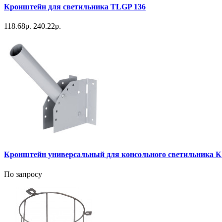
Кронштейн для светильника TLGP 136
118.68р.
240.22р.
Кронштейн универсальный для консольного светильника К1
По запросу