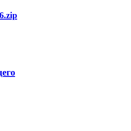
6.zip
его