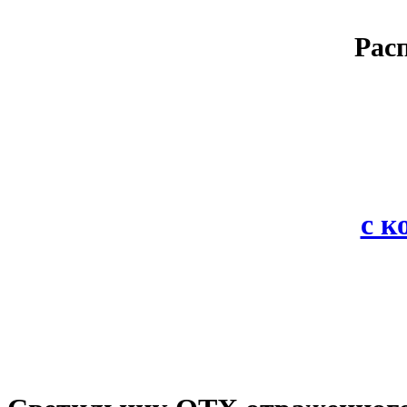
Рас
с 