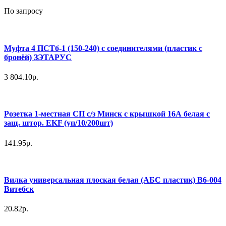
По запросу
Муфта 4 ПСТб-1 (150-240) с соединителями (пластик с
бронёй) ЗЭТАРУС
3 804.10р.
Розетка 1-местная СП с/з Минск с крышкой 16А белая с
защ. штор. EKF (уп/10/200шт)
141.95р.
Вилка универсальная плоская белая (АБС пластик) В6-004
Витебск
20.82р.