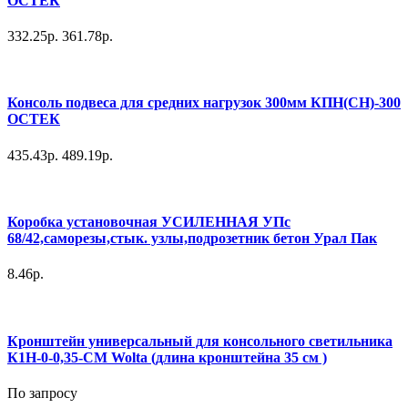
ОСТЕК
332.25р.
361.78р.
Консоль подвеса для средних нагрузок 300мм КПН(СН)-300
ОСТЕК
435.43р.
489.19р.
Коробка установочная УСИЛЕННАЯ УПс
68/42,саморезы,стык. узлы,подрозетник бетон Урал Пак
8.46р.
Кронштейн универсальный для консольного светильника
К1Н-0-0,35-СМ Wolta (длина кронштейна 35 см )
По запросу