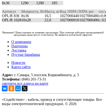
8x36
1290
1290
185
Артикул
Мощность, Вт
Масса, кг
Код ЭПРА/ЭПРА рег.
cos 
OPL/R 836
8x36
16,5
1027000440/1027000480
≥0,9
OPL/R 1028
10x28
22,0
1027000010/1027000490
≥ 0,
Внимание! Цены указаны за упаковку продукции. При отмотке кабельно-проводниковой
продукции цены могут отличаться. Не является публичной офертой.
О компании
Партнеры
Доставка
Пустые барабаны
Новости
Карта сайта
Адрес:
г. Самара, 5 поселок Киркомбината, д. 5
Телефоны:
(846) 201-73-31
смотреть все адреса на карте
«Содействие» - кабель, провод и сопутствующие товары. Все
виды электротехнической продукции. © 2026