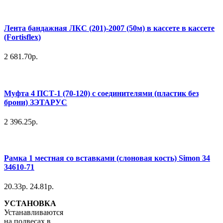
Лента бандажная ЛКС (201)-2007 (50м) в кассете в кассете
(Fortisflex)
2 681.70р.
Муфта 4 ПСТ-1 (70-120) с соединителями (пластик без
брони) ЗЭТАРУС
2 396.25р.
Рамка 1 местная со вставками (слоновая кость) Simon 34
34610-71
20.33р.
24.81р.
УСТАНОВКА
Устанавливаются
на подвесах в