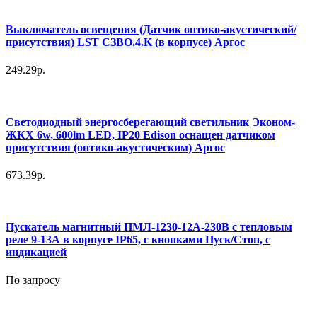
Выключатель освещения (Датчик оптико-акустический/
присутствия) LST СЗВО.4.K (в корпусе) Аргос
249.29р.
Светодиодный энергосберегающий светильник Эконом-
ЖКХ 6w, 600lm LED, IP20 Edison оснащен датчиком
присутствия (оптико-акустическим) Аргос
673.39р.
Пускатель магнитный ПМЛ-1230-12А-230В с тепловым
реле 9-13А в корпусе IP65, с кнопками Пуск/Стоп, с
индикацией
По запросу