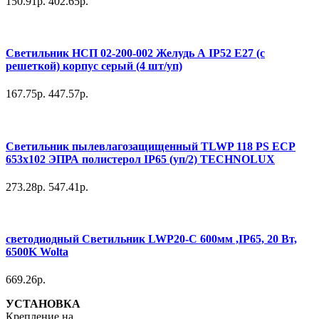
150.91р.
402.65р.
Светильник НСП 02-200-002 Желудь А IP52 E27 (с
решеткой) корпус серый (4 шт/уп)
167.75р.
447.57р.
Светильник пылевлагозащищенный TLWP 118 PS EСP
653х102 ЭПРА полистерол IP65 (уп/2) TECHNOLUX
273.28р.
547.41р.
светодиодный Светильник LWP20-С 600мм ,IP65, 20 Вт,
6500K Wolta
669.26р.
УСТАНОВКА
Крепление на