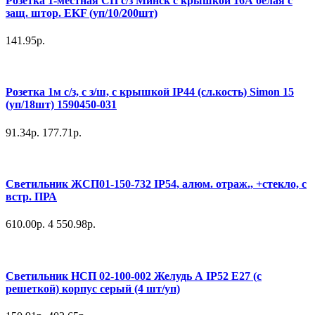
Розетка 1-местная СП с/з Минск с крышкой 16А белая с
защ. штор. EKF (уп/10/200шт)
141.95р.
Розетка 1м с/з, с з/ш, с крышкой IP44 (сл.кость) Simon 15
(уп/18шт) 1590450-031
91.34р.
177.71р.
Светильник ЖСП01-150-732 IP54, алюм. отраж., +стекло, с
встр. ПРА
610.00р.
4 550.98р.
Светильник НСП 02-100-002 Желудь А IP52 E27 (с
решеткой) корпус серый (4 шт/уп)