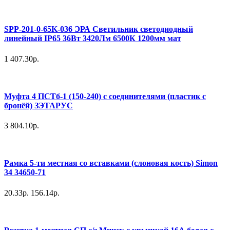
SPP-201-0-65K-036 ЭРА Светильник светодиодный
линейный IP65 36Вт 3420Лм 6500К 1200мм мат
1 407.30р.
Муфта 4 ПСТб-1 (150-240) с соединителями (пластик с
бронёй) ЗЭТАРУС
3 804.10р.
Рамка 5-ти местная со вставками (слоновая кость) Simon
34 34650-71
20.33р.
156.14р.