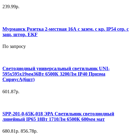
239.99р.
Мурманск Розетка 2-местная 16А с зазем. с кр. IP54 сер. с
защ. штор. EKF
По запросу
Светодиодный универсальный светильник UNI-
595х595х19мм36Вт 6500К 3200Лм IP40 Призма
СириусА(6шт)
601.87р.
SPP-201-0-65K-018 ЭРА Светильник светодиодный
линейный IP65 18Вт 1710Лм 6500К 600мм мат
680.81р.
856.78р.