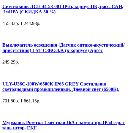
Светильник ЛСП 44-58-001 IP65, корпус ПК, расс. САН,
ЭмПРА (СКИДКА 50 %)
455.33р.
1 244.98р.
Выключатель освещения (Датчик оптико-акустический/
присутствия) LST СЗВО.4.K (в корпусе) Аргос
249.29р.
ULY-U36C-100W/6500K IP65 GREY Светильник
светодиодный промышленный. Дневной свет (6500K).
701.50р.
1 661.15р.
Мурманск Розетка 1-местная 16А с зазем.с кр. IP54 сер. с
защ. штор. EKF