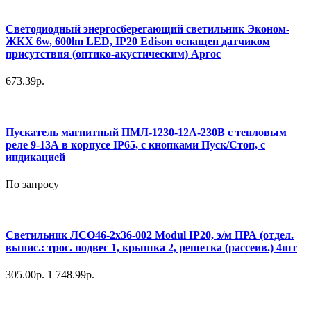
Светодиодный энергосберегающий светильник Эконом-
ЖКХ 6w, 600lm LED, IP20 Edison оснащен датчиком
присутствия (оптико-акустическим) Аргос
673.39р.
Пускатель магнитный ПМЛ-1230-12А-230В с тепловым
реле 9-13А в корпусе IP65, с кнопками Пуск/Стоп, с
индикацией
По запросу
Светильник ЛСО46-2х36-002 Modul IP20, э/м ПРА (отдел.
выпис.: трос. подвес 1, крышка 2, решетка (рассеив.) 4шт
305.00р.
1 748.99р.