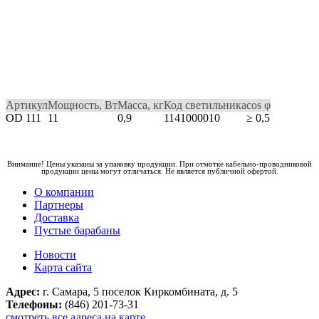
Артикул
Мощность, Вт
Масса, кг
Код светильника
cos φ
OD 111
11
0,9
1141000010
≥ 0,5
Внимание! Цены указаны за упаковку продукции. При отмотке кабельно-проводниковой
продукции цены могут отличаться. Не является публичной офертой.
О компании
Партнеры
Доставка
Пустые барабаны
Новости
Карта сайта
Адрес:
г. Самара, 5 поселок Киркомбината, д. 5
Телефоны:
(846) 201-73-31
смотреть все адреса на карте